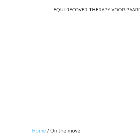
Ga
EQUI RECOVER THERAPY VOOR PAAR
naar
de
inhoud
Home
/ On the move