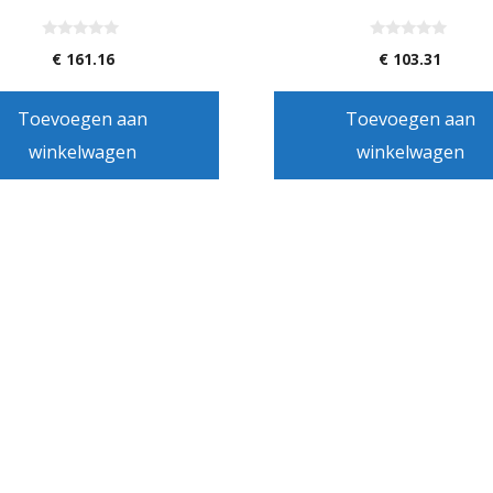
0
0
€
161.16
€
103.31
v
v
a
a
n
n
5
5
Toevoegen aan
Toevoegen aan
winkelwagen
winkelwagen