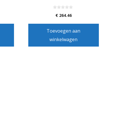
0
€
264.46
v
a
n
5
Toevoegen aan
winkelwagen