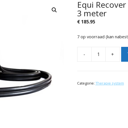
Equi Recover
3 meter
€
185.95
7 op voorraad (kan nabes
-
+
Equi
Recover
Cool
Categorie:
Therapie system
&
Compressie
Slang
3
meter
aantal