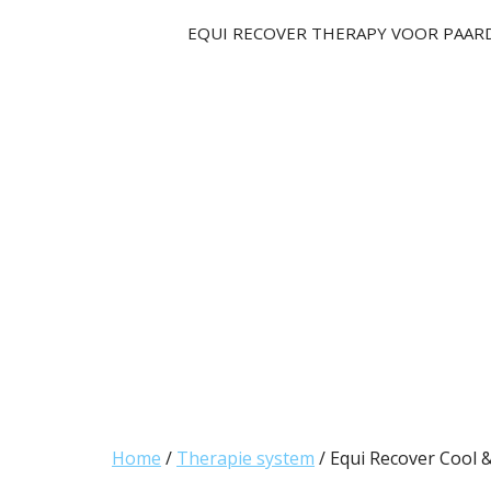
Ga
EQUI RECOVER THERAPY VOOR PAAR
naar
de
inhoud
Home
/
Therapie system
/ Equi Recover Cool 